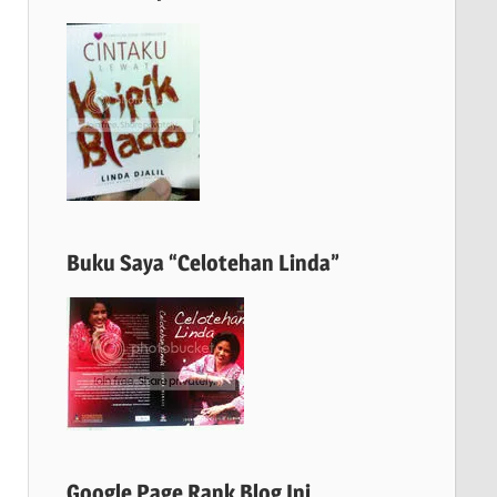
Buku Saya “Celotehan Linda”
Google Page Rank Blog Ini