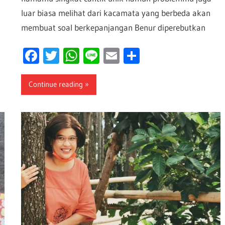
luar biasa melihat dari kacamata yang berbeda akan
membuat soal berkepanjangan Benur diperebutkan
Facebook
Twitter
WhatsApp
Line
Email
Share
Continue reading