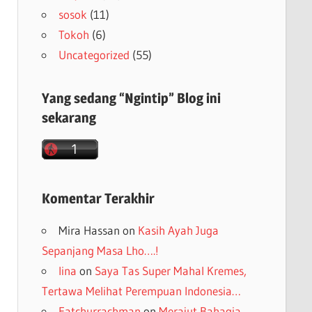
sosok
(11)
Tokoh
(6)
Uncategorized
(55)
Yang sedang “Ngintip” Blog ini
sekarang
Komentar Terakhir
Mira Hassan
on
Kasih Ayah Juga
Sepanjang Masa Lho….!
lina
on
Saya Tas Super Mahal Kremes,
Tertawa Melihat Perempuan Indonesia…
Fatchurrachman
on
Merajut Bahagia