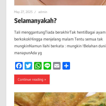
May 27, 2025
admin
Selamanyakah?
Tali menggantungTiada berakhirTak hentiBagai ayam
berkokokHingga menjelang malam Tentu semua tak
mungkinNamun Ilahi berkata : mungkin !Belahan duni
manapunAda yg
Facebook
Twitter
WhatsApp
Line
Email
Share
Continue reading