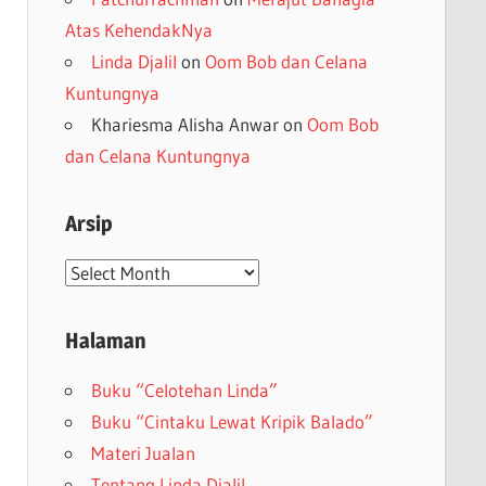
Atas KehendakNya
Linda Djalil
on
Oom Bob dan Celana
Kuntungnya
Khariesma Alisha Anwar
on
Oom Bob
dan Celana Kuntungnya
Arsip
Arsip
Halaman
Buku “Celotehan Linda”
Buku “Cintaku Lewat Kripik Balado”
Materi Jualan
Tentang Linda Djalil