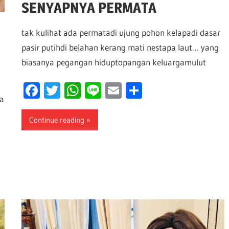
SENYAPNYA PERMATA
tak kulihat ada permatadi ujung pohon kelapadi dasar
pasir putihdi belahan kerang mati nestapa laut… yang
biasanya pegangan hiduptopangan keluargamulut
Facebook
Twitter
WhatsApp
Line
Email
Share
a
Continue reading