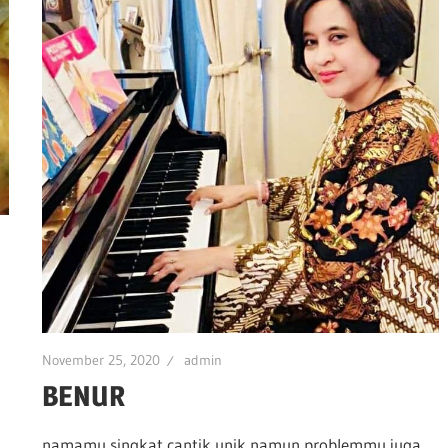
November 25, 2020
admin
BENUR
namamu singkat cantik unik namun problemmu juga