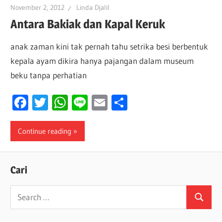
November 2, 2012
Linda Djalil
Antara Bakiak dan Kapal Keruk
anak zaman kini tak pernah tahu setrika besi berbentuk
kepala ayam dikira hanya pajangan dalam museum
beku tanpa perhatian
Facebook
Twitter
WhatsApp
Line
Email
Share
Continue reading
Cari
Search
Search
for: