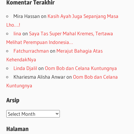
Komentar Terakhir
Mira Hassan
on
Kasih Ayah Juga Sepanjang Masa
Lho….!
lina
on
Saya Tas Super Mahal Kremes, Tertawa
Melihat Perempuan Indonesia…
Fatchurrachman
on
Merajut Bahagia Atas
KehendakNya
Linda Djalil
on
Oom Bob dan Celana Kuntungnya
Khariesma Alisha Anwar
on
Oom Bob dan Celana
Kuntungnya
Arsip
Arsip
Halaman