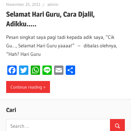
November 25, 2011
admin
Selamat Hari Guru, Cara Djalil,
Adikku…..
Pesan singkat saya pagi tadi kepada adik saya, “Cik
Gu…, Selamat Hari Guru yaaaa!” – dibalas olehnya,
“Hah? Hari Guru
Facebook
Twitter
WhatsApp
Line
Email
Share
Continue reading
Cari
Search
Search