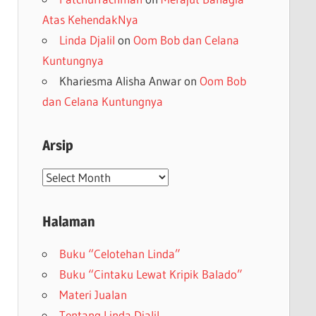
Atas KehendakNya
Linda Djalil
on
Oom Bob dan Celana
Kuntungnya
Khariesma Alisha Anwar
on
Oom Bob
dan Celana Kuntungnya
Arsip
Arsip
Halaman
Buku “Celotehan Linda”
Buku “Cintaku Lewat Kripik Balado”
Materi Jualan
Tentang Linda Djalil