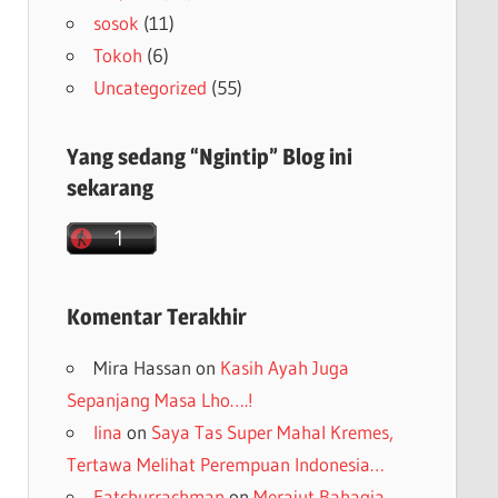
sosok
(11)
Tokoh
(6)
Uncategorized
(55)
Yang sedang “Ngintip” Blog ini
sekarang
Komentar Terakhir
Mira Hassan
on
Kasih Ayah Juga
Sepanjang Masa Lho….!
lina
on
Saya Tas Super Mahal Kremes,
Tertawa Melihat Perempuan Indonesia…
Fatchurrachman
on
Merajut Bahagia