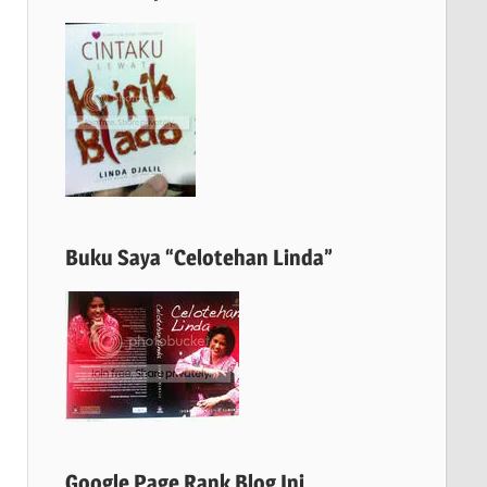
Buku Saya “Celotehan Linda”
Google Page Rank Blog Ini