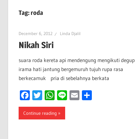
Tag:
roda
December 6, 2012
Linda Djalil
Nikah Siri
suara roda kereta api mendengung mengikuti degup
irama hati jantung bergemuruh tujuh rupa rasa
berkecamuk pria di sebelahnya berkata
Facebook
Twitter
WhatsApp
Line
Email
Share
Continue reading