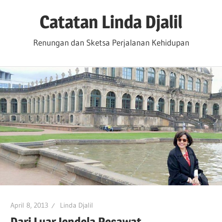
Skip
Catatan Linda Djalil
to
content
Renungan dan Sketsa Perjalanan Kehidupan
April 8, 2013
Linda Djalil
Dari Luar Jendela Pesawat…