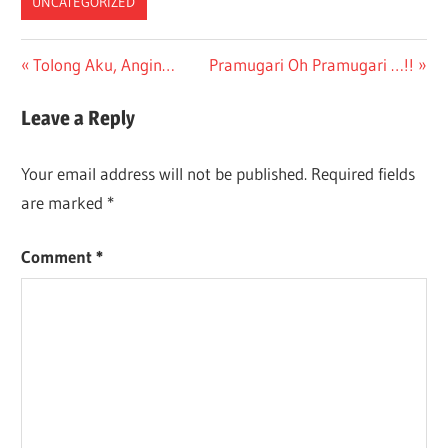
UNCATEGORIZED
Post
Previous
Next
Tolong Aku, Angin…
Pramugari Oh Pramugari …!!
Post:
Post:
navigation
Leave a Reply
Your email address will not be published.
Required fields
are marked
*
Comment
*