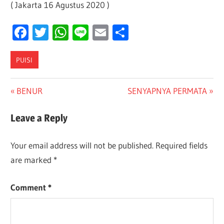
( Jakarta 16 Agustus 2020 )
Facebook
Twitter
WhatsApp
Line
Email
Share
PUISI
Post
Previous
Next
BENUR
SENYAPNYA PERMATA
Post:
Post:
navigation
Leave a Reply
Your email address will not be published.
Required fields
are marked
*
Comment
*