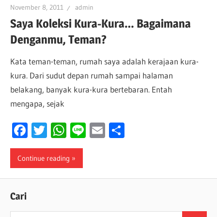
November 8, 2011
admin
Saya Koleksi Kura-Kura… Bagaimana
Denganmu, Teman?
Kata teman-teman, rumah saya adalah kerajaan kura-
kura. Dari sudut depan rumah sampai halaman
belakang, banyak kura-kura bertebaran. Entah
mengapa, sejak
Facebook
Twitter
WhatsApp
Line
Email
Share
Continue reading
Cari