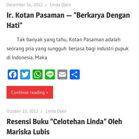
December 14, 2012
Linda Djalil
Ir. Kotan Pasaman — “Berkarya Dengan
Hati”
Tak banyak yang tahu, Kotan Pasaman adalah
seorang pria yang sungguh berjasa bagi industri pupuk
di Indonesia. Maka
Facebook
Twitter
WhatsApp
Line
Email
Share
Continue reading
October 15, 2012
Linda Djalil
Resensi Buku “Celotehan Linda” Oleh
Mariska Lubis