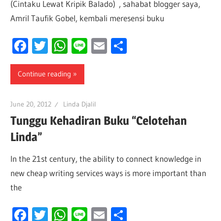
(Cintaku Lewat Kripik Balado) , sahabat blogger saya,
Amril Taufik Gobel, kembali meresensi buku
Facebook
Twitter
WhatsApp
Line
Email
Share
Continue reading
June 20, 2012
Linda Djalil
Tunggu Kehadiran Buku “Celotehan
Linda”
In the 21st century, the ability to connect knowledge in
new cheap writing services ways is more important than
the
Facebook
Twitter
WhatsApp
Line
Email
Share