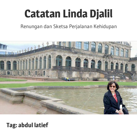
Skip
Catatan Linda Djalil
to
content
Renungan dan Sketsa Perjalanan Kehidupan
Tag:
abdul latief