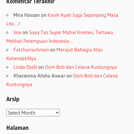
Komentar Terakhir
Mira Hassan
on
Kasih Ayah Juga Sepanjang Masa
Lho….!
lina
on
Saya Tas Super Mahal Kremes, Tertawa
Melihat Perempuan Indonesia…
Fatchurrachman
on
Merajut Bahagia Atas
KehendakNya
Linda Djalil
on
Oom Bob dan Celana Kuntungnya
Khariesma Alisha Anwar
on
Oom Bob dan Celana
Kuntungnya
Arsip
Arsip
Halaman