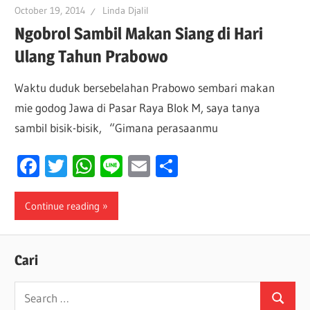
October 19, 2014
Linda Djalil
Ngobrol Sambil Makan Siang di Hari
Ulang Tahun Prabowo
Waktu duduk bersebelahan Prabowo sembari makan
mie godog Jawa di Pasar Raya Blok M, saya tanya
sambil bisik-bisik, “Gimana perasaanmu
Facebook
Twitter
WhatsApp
Line
Email
Share
Continue reading
Cari
Search
Search