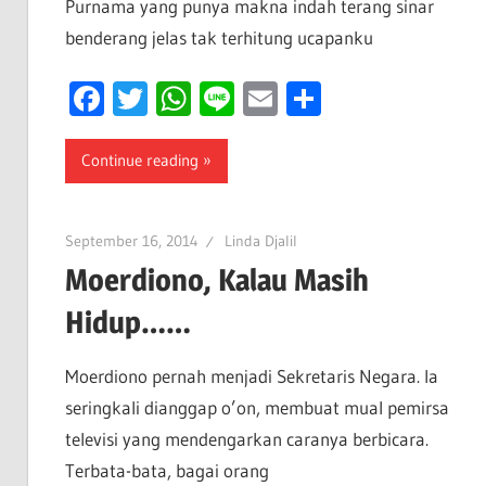
Purnama yang punya makna indah terang sinar
benderang jelas tak terhitung ucapanku
Facebook
Twitter
WhatsApp
Line
Email
Share
Continue reading
September 16, 2014
Linda Djalil
Moerdiono, Kalau Masih
Hidup……
Moerdiono pernah menjadi Sekretaris Negara. Ia
seringkali dianggap o’on, membuat mual pemirsa
televisi yang mendengarkan caranya berbicara.
Terbata-bata, bagai orang