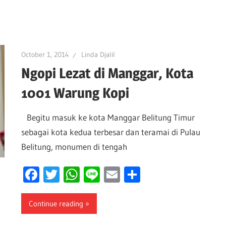
October 1, 2014
Linda Djalil
Ngopi Lezat di Manggar, Kota
1001 Warung Kopi
Begitu masuk ke kota Manggar Belitung Timur
sebagai kota kedua terbesar dan teramai di Pulau
Belitung, monumen di tengah
Facebook
Twitter
WhatsApp
Line
Email
Share
Continue reading