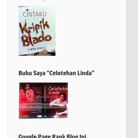
Buku Saya “Celotehan Linda”
Google Page Rank Blog Ini