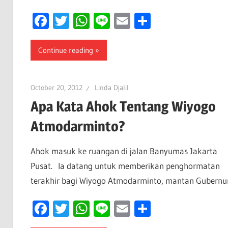
Facebook
Twitter
WhatsApp
Line
Email
Share
Continue reading
October 20, 2012
Linda Djalil
Apa Kata Ahok Tentang Wiyogo
Atmodarminto?
Ahok masuk ke ruangan di jalan Banyumas Jakarta
Pusat. Ia datang untuk memberikan penghormatan
terakhir bagi Wiyogo Atmodarminto, mantan Gubernu
Facebook
Twitter
WhatsApp
Line
Email
Share