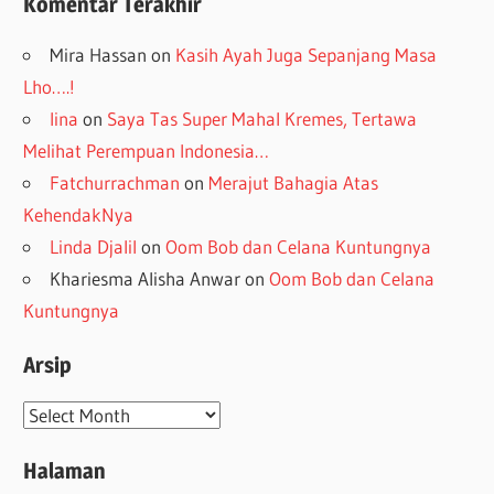
Komentar Terakhir
Mira Hassan
on
Kasih Ayah Juga Sepanjang Masa
Lho….!
lina
on
Saya Tas Super Mahal Kremes, Tertawa
Melihat Perempuan Indonesia…
Fatchurrachman
on
Merajut Bahagia Atas
KehendakNya
Linda Djalil
on
Oom Bob dan Celana Kuntungnya
Khariesma Alisha Anwar
on
Oom Bob dan Celana
Kuntungnya
Arsip
Arsip
Halaman