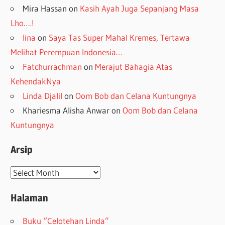
Mira Hassan
on
Kasih Ayah Juga Sepanjang Masa
Lho….!
lina
on
Saya Tas Super Mahal Kremes, Tertawa
Melihat Perempuan Indonesia…
Fatchurrachman
on
Merajut Bahagia Atas
KehendakNya
Linda Djalil
on
Oom Bob dan Celana Kuntungnya
Khariesma Alisha Anwar
on
Oom Bob dan Celana
Kuntungnya
Arsip
Arsip
Halaman
Buku “Celotehan Linda”