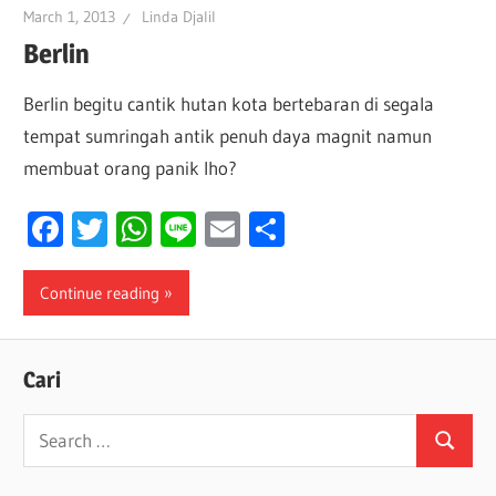
March 1, 2013
Linda Djalil
Berlin
Berlin begitu cantik hutan kota bertebaran di segala
tempat sumringah antik penuh daya magnit namun
membuat orang panik lho?
Facebook
Twitter
WhatsApp
Line
Email
Share
Continue reading
Cari
Search
Search
for: