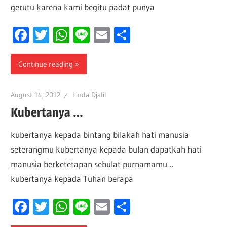
gerutu karena kami begitu padat punya
Facebook
Twitter
WhatsApp
Line
Email
Share
Continue reading
August 14, 2012
Linda Djalil
Kubertanya …
kubertanya kepada bintang bilakah hati manusia
seterangmu kubertanya kepada bulan dapatkah hati
manusia berketetapan sebulat purnamamu…
kubertanya kepada Tuhan berapa
Facebook
Twitter
WhatsApp
Line
Email
Share