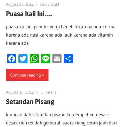
August 17, 2012
Linda Djalil
Puasa Kali Ini….
puasa kali ini penuh energi berlebih karena ada kurma
karena ada nasi karena ada lauk karena ada vitamin
karena ada
Facebook
Twitter
WhatsApp
Line
Email
Share
Continue reading
August 14, 2012
Linda Djalil
Setandan Pisang
kami adalah setandan pisang berdempet berdesak-
desak riuh rendah gemuruh suara riang cerah jauh dari