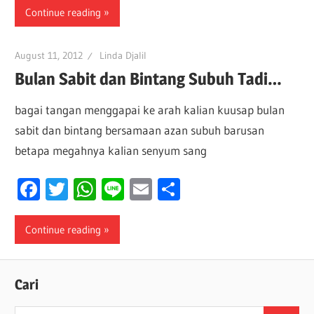
Continue reading
August 11, 2012
Linda Djalil
Bulan Sabit dan Bintang Subuh Tadi…
bagai tangan menggapai ke arah kalian kuusap bulan
sabit dan bintang bersamaan azan subuh barusan
betapa megahnya kalian senyum sang
Facebook
Twitter
WhatsApp
Line
Email
Share
Continue reading
Cari