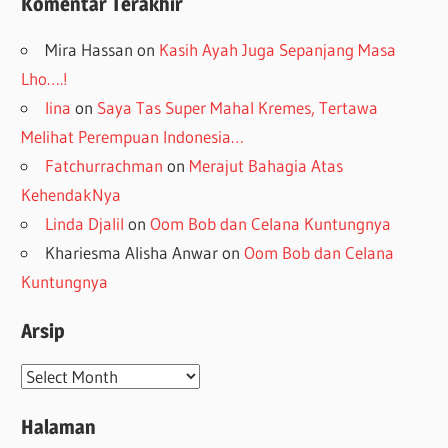
Komentar Terakhir
Mira Hassan
on
Kasih Ayah Juga Sepanjang Masa
Lho….!
lina
on
Saya Tas Super Mahal Kremes, Tertawa
Melihat Perempuan Indonesia…
Fatchurrachman
on
Merajut Bahagia Atas
KehendakNya
Linda Djalil
on
Oom Bob dan Celana Kuntungnya
Khariesma Alisha Anwar
on
Oom Bob dan Celana
Kuntungnya
Arsip
Arsip
Halaman