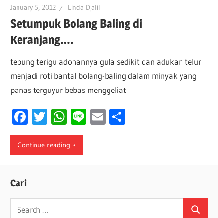
January 5, 2012
Linda Djalil
Setumpuk Bolang Baling di
Keranjang….
tepung terigu adonannya gula sedikit dan adukan telur
menjadi roti bantal bolang-baling dalam minyak yang
panas terguyur bebas menggeliat
Facebook
Twitter
WhatsApp
Line
Email
Share
Continue reading
Cari
Search
Search