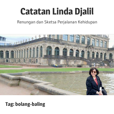
Skip
Catatan Linda Djalil
to
content
Renungan dan Sketsa Perjalanan Kehidupan
Tag:
bolang-baling