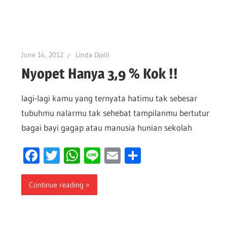
June 14, 2012
Linda Djalil
Nyopet Hanya 3,9 % Kok !!
lagi-lagi kamu yang ternyata hatimu tak sebesar
tubuhmu nalarmu tak sehebat tampilanmu bertutur
bagai bayi gagap atau manusia hunian sekolah
Facebook
Twitter
WhatsApp
Line
Email
Share
Continue reading