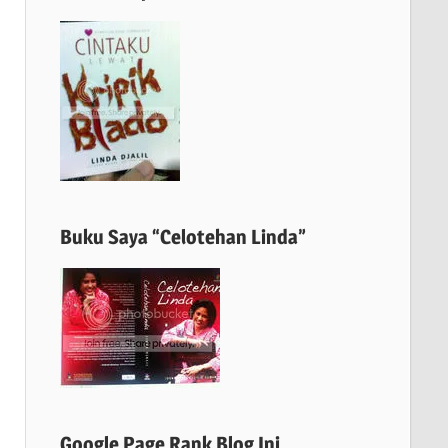
Buku Saya “Celotehan Linda”
Google Page Rank Blog Ini