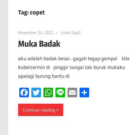
Tag:
copet
November 24, 2012
Linda Djalil
Muka Badak
aku adalah badak besar.. gagah tegap gempal bila
kubercermin di pinggir sungai tak buruk mukaku
apalagi burung hantu di
Facebook
Twitter
WhatsApp
Line
Email
Share
Continue reading