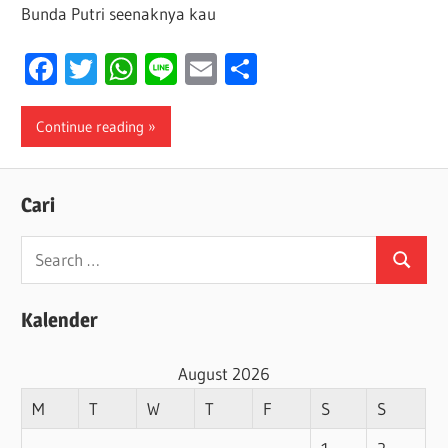
Bunda Putri seenaknya kau
Facebook
Twitter
WhatsApp
Line
Email
Share
Continue reading
Cari
Search
Search
for:
Kalender
August 2026
M
T
W
T
F
S
S