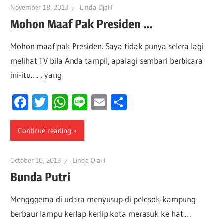
November 18, 2013
Linda Djalil
Mohon Maaf Pak Presiden …
Mohon maaf pak Presiden. Saya tidak punya selera lagi
melihat TV bila Anda tampil, apalagi sembari berbicara
ini-itu…. , yang
Facebook
Twitter
WhatsApp
Line
Email
Share
Continue reading
October 10, 2013
Linda Djalil
Bunda Putri
Mengggema di udara menyusup di pelosok kampung
berbaur lampu kerlap kerlip kota merasuk ke hati…