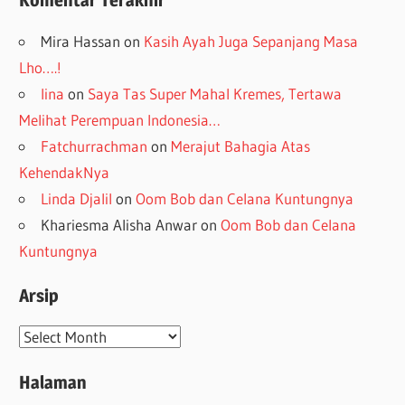
Komentar Terakhir
Mira Hassan
on
Kasih Ayah Juga Sepanjang Masa
Lho….!
lina
on
Saya Tas Super Mahal Kremes, Tertawa
Melihat Perempuan Indonesia…
Fatchurrachman
on
Merajut Bahagia Atas
KehendakNya
Linda Djalil
on
Oom Bob dan Celana Kuntungnya
Khariesma Alisha Anwar
on
Oom Bob dan Celana
Kuntungnya
Arsip
Arsip
Halaman