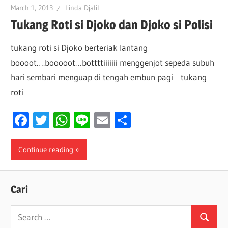
March 1, 2013
Linda Djalil
Tukang Roti si Djoko dan Djoko si Polisi
tukang roti si Djoko berteriak lantang
boooot….booooot…bottttiiiiiii menggenjot sepeda subuh
hari sembari menguap di tengah embun pagi tukang
roti
Facebook
Twitter
WhatsApp
Line
Email
Share
Continue reading
Cari
Search
Search
for: