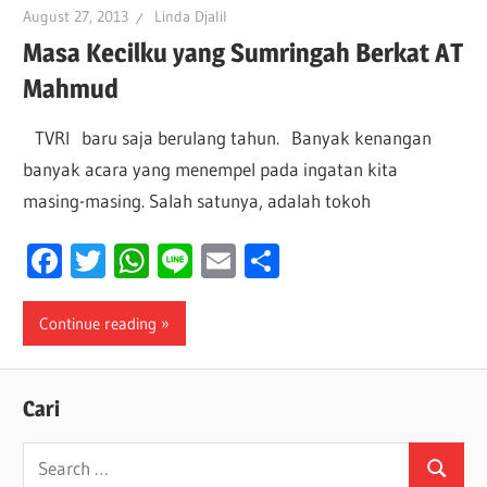
August 27, 2013
Linda Djalil
Masa Kecilku yang Sumringah Berkat AT
Mahmud
TVRI baru saja berulang tahun. Banyak kenangan
banyak acara yang menempel pada ingatan kita
masing-masing. Salah satunya, adalah tokoh
Facebook
Twitter
WhatsApp
Line
Email
Share
Continue reading
Cari
Search
Search