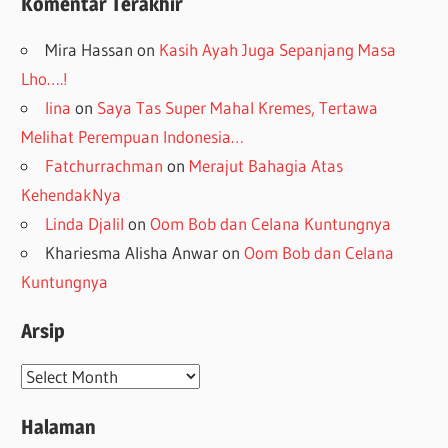
Komentar Terakhir
Mira Hassan
on
Kasih Ayah Juga Sepanjang Masa
Lho….!
lina
on
Saya Tas Super Mahal Kremes, Tertawa
Melihat Perempuan Indonesia…
Fatchurrachman
on
Merajut Bahagia Atas
KehendakNya
Linda Djalil
on
Oom Bob dan Celana Kuntungnya
Khariesma Alisha Anwar
on
Oom Bob dan Celana
Kuntungnya
Arsip
Arsip
Halaman