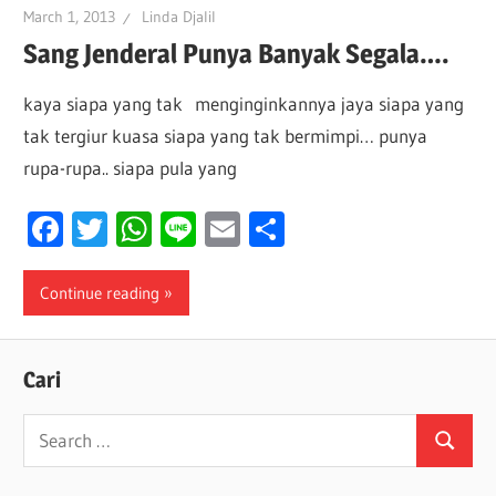
March 1, 2013
Linda Djalil
Sang Jenderal Punya Banyak Segala….
kaya siapa yang tak menginginkannya jaya siapa yang
tak tergiur kuasa siapa yang tak bermimpi… punya
rupa-rupa.. siapa pula yang
Facebook
Twitter
WhatsApp
Line
Email
Share
Continue reading
Cari
Search
Search
for: