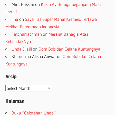
Mira Hassan
on
Kasih Ayah Juga Sepanjang Masa
Lho….!
lina
on
Saya Tas Super Mahal Kremes, Tertawa
Melihat Perempuan Indonesia…
Fatchurrachman
on
Merajut Bahagia Atas
KehendakNya
Linda Djalil
on
Oom Bob dan Celana Kuntungnya
Khariesma Alisha Anwar
on
Oom Bob dan Celana
Kuntungnya
Arsip
Arsip
Halaman
Buku “Celotehan Linda”