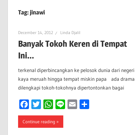
Tag:
jinawi
December 14, 2012
Linda Djalil
Banyak Tokoh Keren di Tempat
Ini…
terkenal diperbincangkan ke pelosok dunia dari negeri
kaya meruah hingga tempat miskin papa ada drama
dilengkapi tokoh-tokohnya dipertontonkan bagai
Facebook
Twitter
WhatsApp
Line
Email
Share
Continue reading