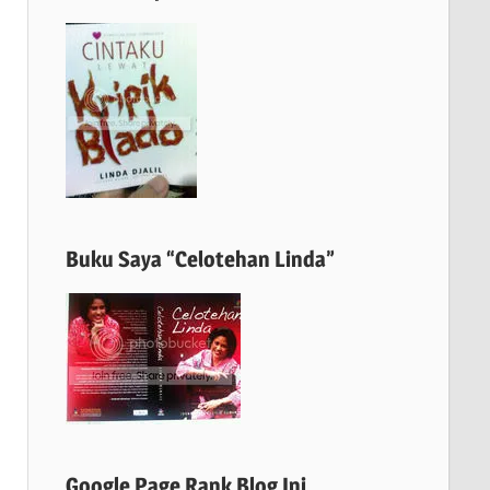
Buku Saya “Celotehan Linda”
Google Page Rank Blog Ini