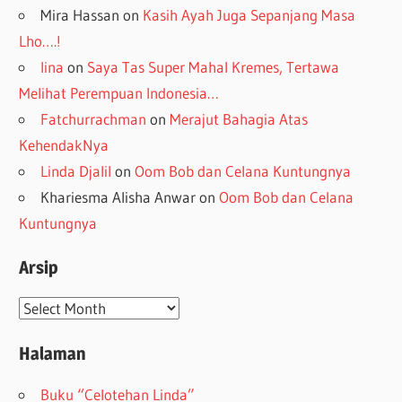
Mira Hassan
on
Kasih Ayah Juga Sepanjang Masa
Lho….!
lina
on
Saya Tas Super Mahal Kremes, Tertawa
Melihat Perempuan Indonesia…
Fatchurrachman
on
Merajut Bahagia Atas
KehendakNya
Linda Djalil
on
Oom Bob dan Celana Kuntungnya
Khariesma Alisha Anwar
on
Oom Bob dan Celana
Kuntungnya
Arsip
Arsip
Halaman
Buku “Celotehan Linda”