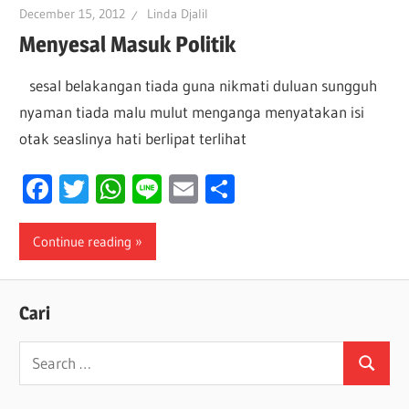
December 15, 2012
Linda Djalil
Menyesal Masuk Politik
sesal belakangan tiada guna nikmati duluan sungguh
nyaman tiada malu mulut menganga menyatakan isi
otak seaslinya hati berlipat terlihat
Facebook
Twitter
WhatsApp
Line
Email
Share
Continue reading
Cari
Search
Search
for: