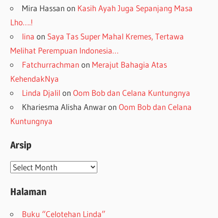
Mira Hassan
on
Kasih Ayah Juga Sepanjang Masa
Lho….!
lina
on
Saya Tas Super Mahal Kremes, Tertawa
Melihat Perempuan Indonesia…
Fatchurrachman
on
Merajut Bahagia Atas
KehendakNya
Linda Djalil
on
Oom Bob dan Celana Kuntungnya
Khariesma Alisha Anwar
on
Oom Bob dan Celana
Kuntungnya
Arsip
Arsip
Halaman
Buku “Celotehan Linda”