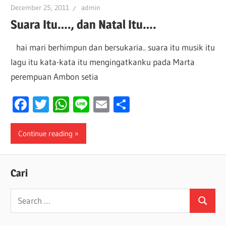
December 25, 2011
admin
Suara Itu…., dan Natal Itu….
hai mari berhimpun dan bersukaria.. suara itu musik itu
lagu itu kata-kata itu mengingatkanku pada Marta
perempuan Ambon setia
Facebook
Twitter
WhatsApp
Line
Email
Share
Continue reading
Cari
Search
Search
for: