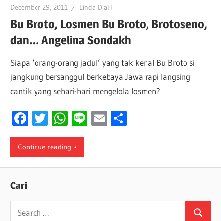
December 29, 2011
Linda Djalil
Bu Broto, Losmen Bu Broto, Brotoseno,
dan… Angelina Sondakh
Siapa ‘orang-orang jadul’ yang tak kenal Bu Broto si
jangkung bersanggul berkebaya Jawa rapi langsing
cantik yang sehari-hari mengelola losmen?
Facebook
Twitter
WhatsApp
Line
Email
Share
Continue reading
Cari
Search
Search