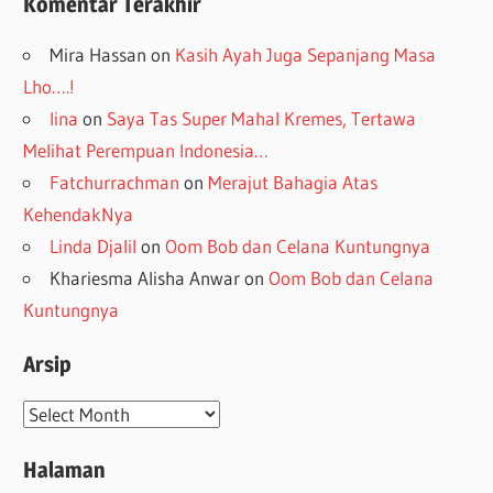
Komentar Terakhir
Mira Hassan
on
Kasih Ayah Juga Sepanjang Masa
Lho….!
lina
on
Saya Tas Super Mahal Kremes, Tertawa
Melihat Perempuan Indonesia…
Fatchurrachman
on
Merajut Bahagia Atas
KehendakNya
Linda Djalil
on
Oom Bob dan Celana Kuntungnya
Khariesma Alisha Anwar
on
Oom Bob dan Celana
Kuntungnya
Arsip
Arsip
Halaman