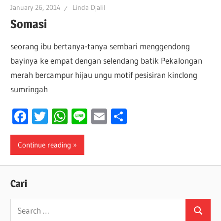
January 26, 2014
Linda Djalil
Somasi
seorang ibu bertanya-tanya sembari menggendong
bayinya ke empat dengan selendang batik Pekalongan
merah bercampur hijau ungu motif pesisiran kinclong
sumringah
Facebook
Twitter
WhatsApp
Line
Email
Share
Continue reading
Cari
Search
Search
for: