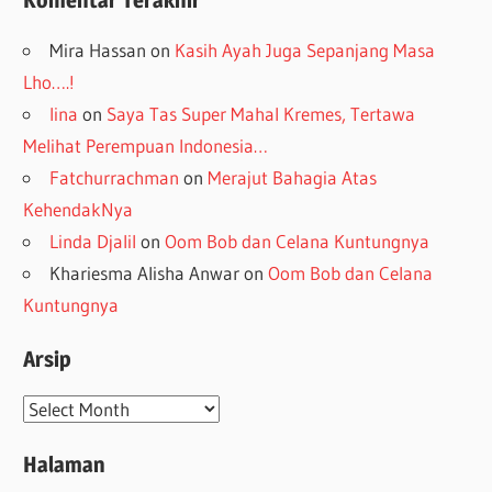
Komentar Terakhir
Mira Hassan
on
Kasih Ayah Juga Sepanjang Masa
Lho….!
lina
on
Saya Tas Super Mahal Kremes, Tertawa
Melihat Perempuan Indonesia…
Fatchurrachman
on
Merajut Bahagia Atas
KehendakNya
Linda Djalil
on
Oom Bob dan Celana Kuntungnya
Khariesma Alisha Anwar
on
Oom Bob dan Celana
Kuntungnya
Arsip
Arsip
Halaman