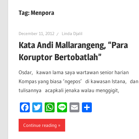
Tag:
Menpora
December 11, 2012
Linda Djalil
Kata Andi Mallarangeng, “Para
Koruptor Bertobatlah”
Osdar, kawan lama saya wartawan senior harian
Kompas yang biasa ‘ngepos’ di kawasan Istana, dan
tulisannya acapkali jenaka walau menggigit,
Facebook
Twitter
WhatsApp
Line
Email
Share
Continue reading