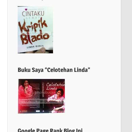
Buku Saya “Celotehan Linda”
Google Page Rank Blog Ini