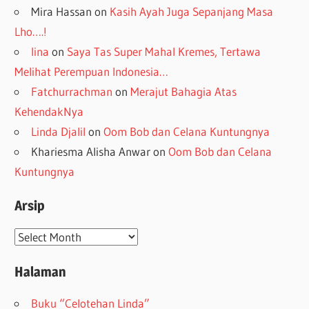
Mira Hassan
on
Kasih Ayah Juga Sepanjang Masa
Lho….!
lina
on
Saya Tas Super Mahal Kremes, Tertawa
Melihat Perempuan Indonesia…
Fatchurrachman
on
Merajut Bahagia Atas
KehendakNya
Linda Djalil
on
Oom Bob dan Celana Kuntungnya
Khariesma Alisha Anwar
on
Oom Bob dan Celana
Kuntungnya
Arsip
Arsip
Halaman
Buku “Celotehan Linda”