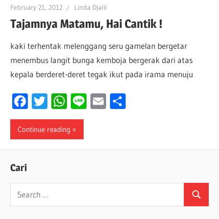
February 21, 2012
Linda Djalil
Tajamnya Matamu, Hai Cantik !
kaki terhentak melenggang seru gamelan bergetar
menembus langit bunga kemboja bergerak dari atas
kepala berderet-deret tegak ikut pada irama menuju
Facebook
Twitter
WhatsApp
Line
Email
Share
Continue reading
Cari
Search
Search
for: