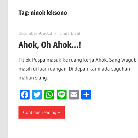
Tag:
ninok leksono
December 9, 2013
Linda Djalil
Ahok, Oh Ahok…!
Titiek Puspa masuk ke ruang kerja Ahok. Sang Wagub
masih di luar ruangan. Di depan kami ada suguhan
makan siang.
Facebook
Twitter
WhatsApp
Line
Email
Share
Continue reading