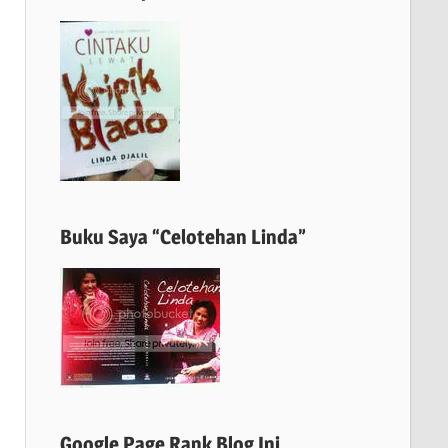
Buku Saya “Celotehan Linda”
Google Page Rank Blog Ini