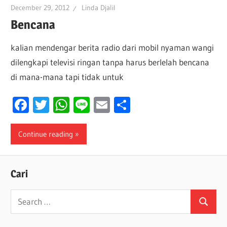
December 29, 2012
Linda Djalil
Bencana
kalian mendengar berita radio dari mobil nyaman wangi
dilengkapi televisi ringan tanpa harus berlelah bencana
di mana-mana tapi tidak untuk
Facebook
Twitter
WhatsApp
Line
Email
Share
Continue reading
Cari
Search
Search
for: