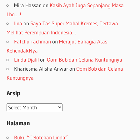
Mira Hassan
on
Kasih Ayah Juga Sepanjang Masa
Lho….!
lina
on
Saya Tas Super Mahal Kremes, Tertawa
Melihat Perempuan Indonesia…
Fatchurrachman
on
Merajut Bahagia Atas
KehendakNya
Linda Djalil
on
Oom Bob dan Celana Kuntungnya
Khariesma Alisha Anwar
on
Oom Bob dan Celana
Kuntungnya
Arsip
Arsip
Halaman
Buku “Celotehan Linda”