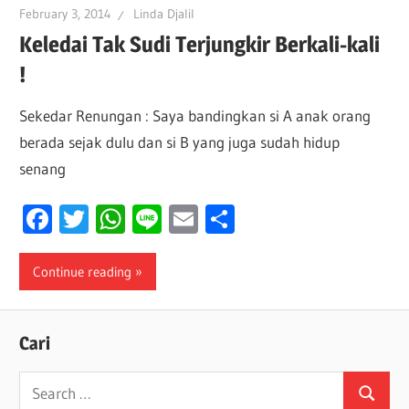
February 3, 2014
Linda Djalil
Keledai Tak Sudi Terjungkir Berkali-kali
!
Sekedar Renungan : Saya bandingkan si A anak orang
berada sejak dulu dan si B yang juga sudah hidup
senang
Facebook
Twitter
WhatsApp
Line
Email
Share
Continue reading
Cari
Search
Search