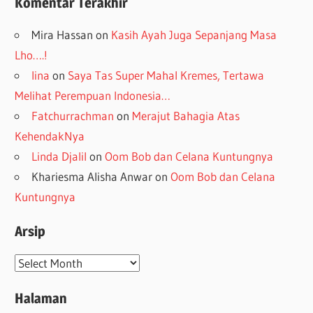
Komentar Terakhir
Mira Hassan
on
Kasih Ayah Juga Sepanjang Masa
Lho….!
lina
on
Saya Tas Super Mahal Kremes, Tertawa
Melihat Perempuan Indonesia…
Fatchurrachman
on
Merajut Bahagia Atas
KehendakNya
Linda Djalil
on
Oom Bob dan Celana Kuntungnya
Khariesma Alisha Anwar
on
Oom Bob dan Celana
Kuntungnya
Arsip
Arsip
Halaman