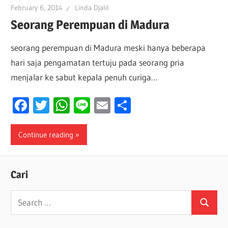
February 6, 2014
Linda Djalil
Seorang Perempuan di Madura
seorang perempuan di Madura meski hanya beberapa
hari saja pengamatan tertuju pada seorang pria
menjalar ke sabut kepala penuh curiga…
Facebook
Twitter
WhatsApp
Line
Email
Share
Continue reading
Cari
Search
Search
for: