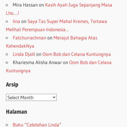
Mira Hassan
on
Kasih Ayah Juga Sepanjang Masa
Lho….!
lina
on
Saya Tas Super Mahal Kremes, Tertawa
Melihat Perempuan Indonesia…
Fatchurrachman
on
Merajut Bahagia Atas
KehendakNya
Linda Djalil
on
Oom Bob dan Celana Kuntungnya
Khariesma Alisha Anwar
on
Oom Bob dan Celana
Kuntungnya
Arsip
Arsip
Halaman
Buku “Celotehan Linda”