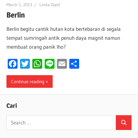
March 1, 2013
Linda Djalil
Berlin
Berlin begitu cantik hutan kota bertebaran di segala
tempat sumringah antik penuh daya magnit namun
membuat orang panik lho?
Facebook
Twitter
WhatsApp
Line
Email
Share
Continue reading
Cari
Search
Search
for: