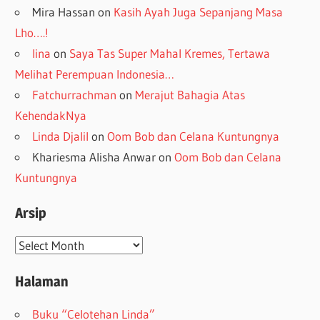
Mira Hassan
on
Kasih Ayah Juga Sepanjang Masa
Lho….!
lina
on
Saya Tas Super Mahal Kremes, Tertawa
Melihat Perempuan Indonesia…
Fatchurrachman
on
Merajut Bahagia Atas
KehendakNya
Linda Djalil
on
Oom Bob dan Celana Kuntungnya
Khariesma Alisha Anwar
on
Oom Bob dan Celana
Kuntungnya
Arsip
Arsip
Halaman
Buku “Celotehan Linda”