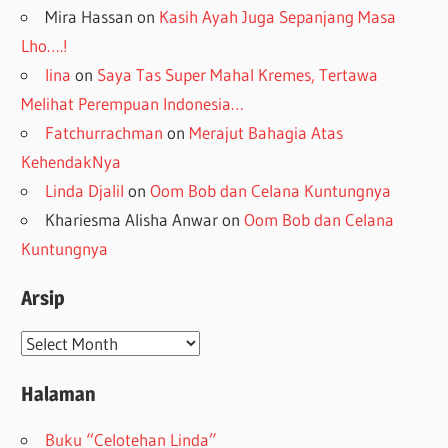
Mira Hassan
on
Kasih Ayah Juga Sepanjang Masa
Lho….!
lina
on
Saya Tas Super Mahal Kremes, Tertawa
Melihat Perempuan Indonesia…
Fatchurrachman
on
Merajut Bahagia Atas
KehendakNya
Linda Djalil
on
Oom Bob dan Celana Kuntungnya
Khariesma Alisha Anwar
on
Oom Bob dan Celana
Kuntungnya
Arsip
Arsip
Halaman
Buku “Celotehan Linda”