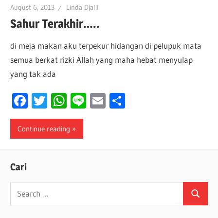
August 6, 2013
Linda Djalil
Sahur Terakhir…..
di meja makan aku terpekur hidangan di pelupuk mata
semua berkat rizki Allah yang maha hebat menyulap
yang tak ada
Facebook
Twitter
WhatsApp
Line
Email
Share
Continue reading
Cari
Search
Search
for: