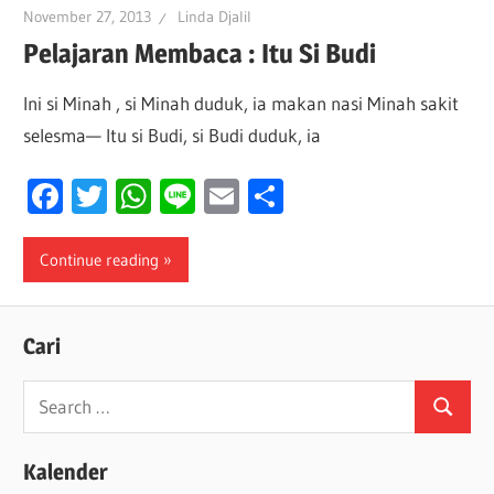
November 27, 2013
Linda Djalil
Pelajaran Membaca : Itu Si Budi
Ini si Minah , si Minah duduk, ia makan nasi Minah sakit
selesma— Itu si Budi, si Budi duduk, ia
Facebook
Twitter
WhatsApp
Line
Email
Share
Continue reading
Cari
Search
Search
for:
Kalender