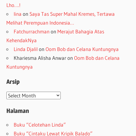
Lho….!
lina
on
Saya Tas Super Mahal Kremes, Tertawa
Melihat Perempuan Indonesia…
Fatchurrachman
on
Merajut Bahagia Atas
KehendakNya
Linda Djalil
on
Oom Bob dan Celana Kuntungnya
Khariesma Alisha Anwar
on
Oom Bob dan Celana
Kuntungnya
Arsip
Arsip
Halaman
Buku “Celotehan Linda”
Buku “Cintaku Lewat Kripik Balado”