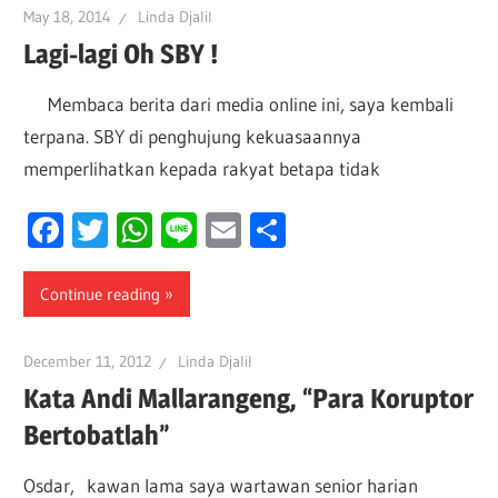
May 18, 2014
Linda Djalil
Lagi-lagi Oh SBY !
Membaca berita dari media online ini, saya kembali
terpana. SBY di penghujung kekuasaannya
memperlihatkan kepada rakyat betapa tidak
Facebook
Twitter
WhatsApp
Line
Email
Share
Continue reading
December 11, 2012
Linda Djalil
Kata Andi Mallarangeng, “Para Koruptor
Bertobatlah”
Osdar, kawan lama saya wartawan senior harian