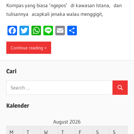
Kompas yang biasa ‘ngepos’ di kawasan Istana, dan
tulisannya acapkali jenaka walau menggigit,
Facebook
Twitter
WhatsApp
Line
Email
Share
Continue reading
Cari
Search
Search
for:
Kalender
August 2026
M
T
W
T
F
S
S