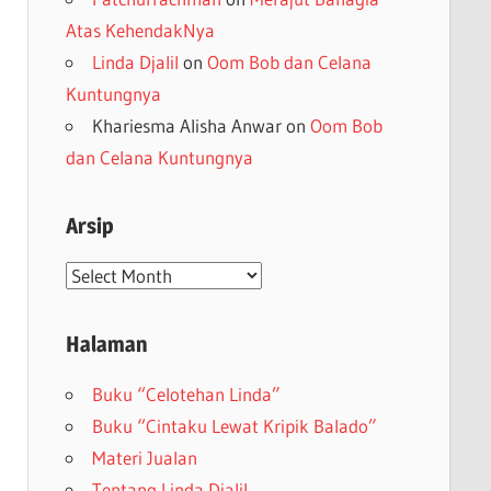
Atas KehendakNya
Linda Djalil
on
Oom Bob dan Celana
Kuntungnya
Khariesma Alisha Anwar
on
Oom Bob
dan Celana Kuntungnya
Arsip
Arsip
Halaman
Buku “Celotehan Linda”
Buku “Cintaku Lewat Kripik Balado”
Materi Jualan
Tentang Linda Djalil