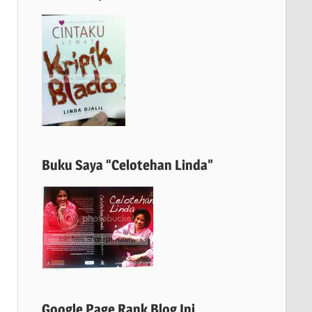
Buku Saya “Celotehan Linda”
Google Page Rank Blog Ini