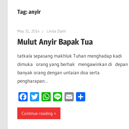
Tag:
anyir
May 31, 2014
Linda Djalil
Mulut Anyir Bapak Tua
tatkala sepasang makhluk Tuhan menghadap kadi
dimuka orang yang berhak mengawinkan di depa
banyak orang dengan untaian doa serta
pengharapan…
Facebook
Twitter
WhatsApp
Line
Email
Share
Continue reading