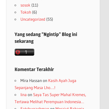
sosok
(11)
Tokoh
(6)
Uncategorized
(55)
Yang sedang “Ngintip” Blog ini
sekarang
Komentar Terakhir
Mira Hassan
on
Kasih Ayah Juga
Sepanjang Masa Lho….!
lina
on
Saya Tas Super Mahal Kremes,
Tertawa Melihat Perempuan Indonesia…
Fatchurrachman
on
Merajut Bahagia