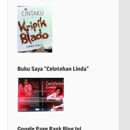
Buku Saya “Celotehan Linda”
Google Page Rank Blog Ini