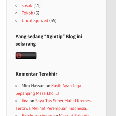
sosok
(11)
Tokoh
(6)
Uncategorized
(55)
Yang sedang “Ngintip” Blog ini
sekarang
Komentar Terakhir
Mira Hassan
on
Kasih Ayah Juga
Sepanjang Masa Lho….!
lina
on
Saya Tas Super Mahal Kremes,
Tertawa Melihat Perempuan Indonesia…
Fatchurrachman
on
Merajut Bahagia