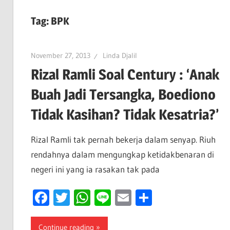
Tag:
BPK
November 27, 2013
Linda Djalil
Rizal Ramli Soal Century : ‘Anak
Buah Jadi Tersangka, Boediono
Tidak Kasihan? Tidak Kesatria?’
Rizal Ramli tak pernah bekerja dalam senyap. Riuh
rendahnya dalam mengungkap ketidakbenaran di
negeri ini yang ia rasakan tak pada
Facebook
Twitter
WhatsApp
Line
Email
Share
Continue reading