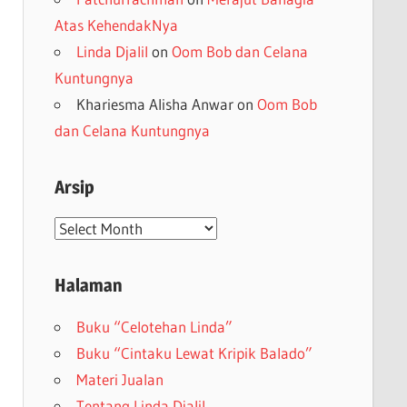
Atas KehendakNya
Linda Djalil
on
Oom Bob dan Celana
Kuntungnya
Khariesma Alisha Anwar
on
Oom Bob
dan Celana Kuntungnya
Arsip
Arsip
Halaman
Buku “Celotehan Linda”
Buku “Cintaku Lewat Kripik Balado”
Materi Jualan
Tentang Linda Djalil