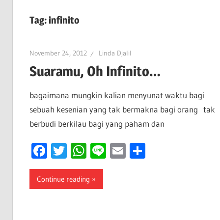
Tag:
infinito
November 24, 2012
Linda Djalil
Suaramu, Oh Infinito…
bagaimana mungkin kalian menyunat waktu bagi
sebuah kesenian yang tak bermakna bagi orang tak
berbudi berkilau bagi yang paham dan
Facebook
Twitter
WhatsApp
Line
Email
Share
Continue reading