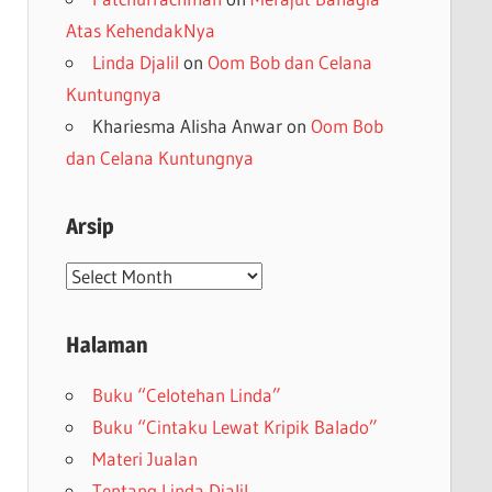
Atas KehendakNya
Linda Djalil
on
Oom Bob dan Celana
Kuntungnya
Khariesma Alisha Anwar
on
Oom Bob
dan Celana Kuntungnya
Arsip
Arsip
Halaman
Buku “Celotehan Linda”
Buku “Cintaku Lewat Kripik Balado”
Materi Jualan
Tentang Linda Djalil