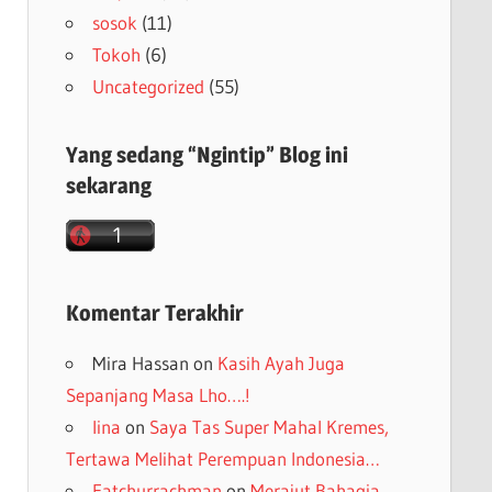
sosok
(11)
Tokoh
(6)
Uncategorized
(55)
Yang sedang “Ngintip” Blog ini
sekarang
Komentar Terakhir
Mira Hassan
on
Kasih Ayah Juga
Sepanjang Masa Lho….!
lina
on
Saya Tas Super Mahal Kremes,
Tertawa Melihat Perempuan Indonesia…
Fatchurrachman
on
Merajut Bahagia