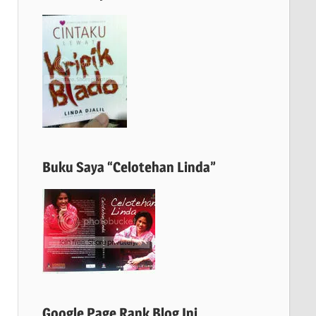
Buku Saya “Celotehan Linda”
Google Page Rank Blog Ini