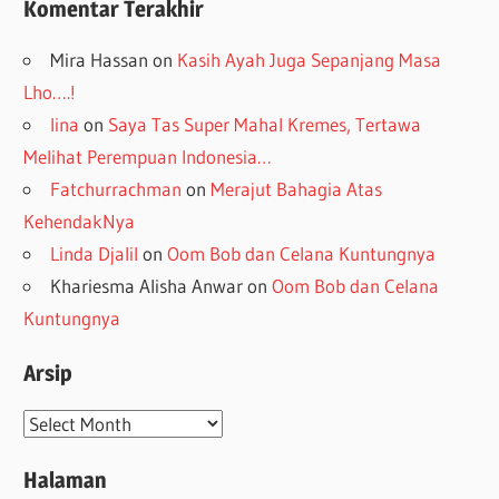
Komentar Terakhir
Mira Hassan
on
Kasih Ayah Juga Sepanjang Masa
Lho….!
lina
on
Saya Tas Super Mahal Kremes, Tertawa
Melihat Perempuan Indonesia…
Fatchurrachman
on
Merajut Bahagia Atas
KehendakNya
Linda Djalil
on
Oom Bob dan Celana Kuntungnya
Khariesma Alisha Anwar
on
Oom Bob dan Celana
Kuntungnya
Arsip
Arsip
Halaman