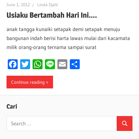
June 1, 2012
Linda Djalil
Usiaku Bertambah Hari Ini….
anak tangga kunaiki setapak demi setapak menuju
bangunan indah berisi harta lawas mulai dari kacamata
milik orang-orang ternama sampai surat
Facebook
Twitter
WhatsApp
Line
Email
Share
Continue reading
Cari
Search
Search
for: