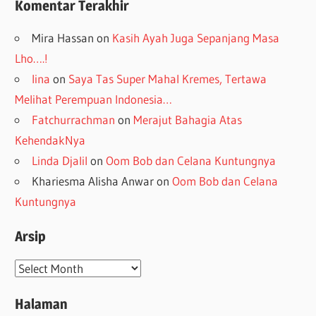
Komentar Terakhir
Mira Hassan
on
Kasih Ayah Juga Sepanjang Masa
Lho….!
lina
on
Saya Tas Super Mahal Kremes, Tertawa
Melihat Perempuan Indonesia…
Fatchurrachman
on
Merajut Bahagia Atas
KehendakNya
Linda Djalil
on
Oom Bob dan Celana Kuntungnya
Khariesma Alisha Anwar
on
Oom Bob dan Celana
Kuntungnya
Arsip
Arsip
Halaman