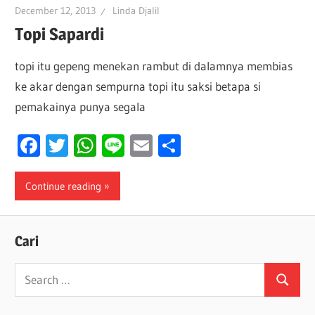
December 12, 2013
Linda Djalil
Topi Sapardi
topi itu gepeng menekan rambut di dalamnya membias
ke akar dengan sempurna topi itu saksi betapa si
pemakainya punya segala
Facebook
Twitter
WhatsApp
Line
Email
Share
Continue reading
Cari
Search
Search
for: