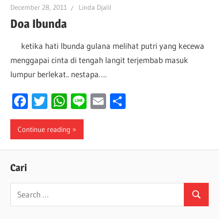
December 28, 2011
Linda Djalil
Doa Ibunda
ketika hati Ibunda gulana melihat putri yang kecewa
menggapai cinta di tengah langit terjembab masuk
lumpur berlekat.. nestapa….
Facebook
Twitter
WhatsApp
Line
Email
Share
Continue reading
Cari
Search
Search
for: