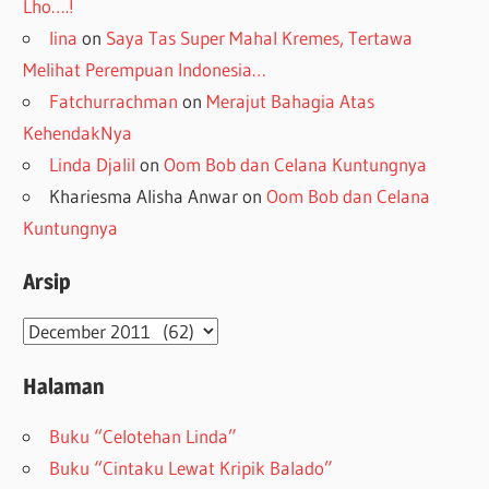
Lho….!
lina
on
Saya Tas Super Mahal Kremes, Tertawa
Melihat Perempuan Indonesia…
Fatchurrachman
on
Merajut Bahagia Atas
KehendakNya
Linda Djalil
on
Oom Bob dan Celana Kuntungnya
Khariesma Alisha Anwar
on
Oom Bob dan Celana
Kuntungnya
Arsip
Arsip
Halaman
Buku “Celotehan Linda”
Buku “Cintaku Lewat Kripik Balado”