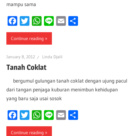
mampu sama
Facebook
Twitter
WhatsApp
Line
Email
Share
Continue reading
January 8, 2012
Linda Djalil
Tanah Coklat
bergumul gulungan tanah coklat dengan ujung pacul
dari tangan penjaga kuburan menimbun kehidupan
yang baru saja usai sosok
Facebook
Twitter
WhatsApp
Line
Email
Share
Continue reading