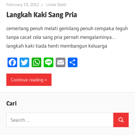
February 19, 2012
Linda Djalil
Langkah Kaki Sang Pria
cemerlang penuh melati gemilang penuh cempaka teguh
tanpa cacat cela sang pria pernah mengalaminya…
langkah kaki tiada henti membangun keluarga
Facebook
Twitter
WhatsApp
Line
Email
Share
Continue reading
Cari
Search
Search
for: