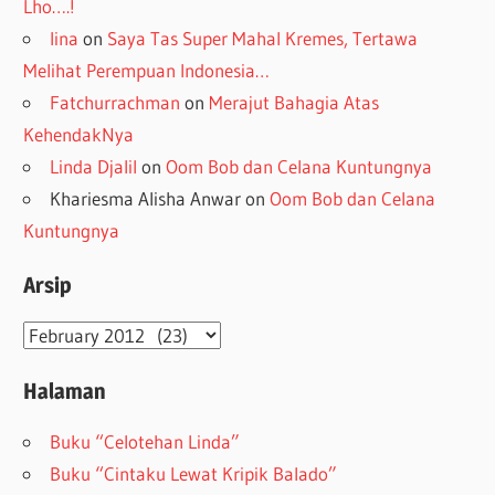
Lho….!
lina
on
Saya Tas Super Mahal Kremes, Tertawa
Melihat Perempuan Indonesia…
Fatchurrachman
on
Merajut Bahagia Atas
KehendakNya
Linda Djalil
on
Oom Bob dan Celana Kuntungnya
Khariesma Alisha Anwar
on
Oom Bob dan Celana
Kuntungnya
Arsip
Arsip
Halaman
Buku “Celotehan Linda”
Buku “Cintaku Lewat Kripik Balado”