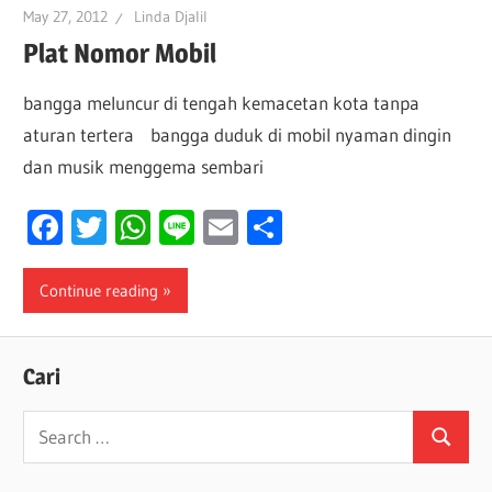
May 27, 2012
Linda Djalil
Plat Nomor Mobil
bangga meluncur di tengah kemacetan kota tanpa
aturan tertera bangga duduk di mobil nyaman dingin
dan musik menggema sembari
Facebook
Twitter
WhatsApp
Line
Email
Share
Continue reading
Cari
Search
Search
for: