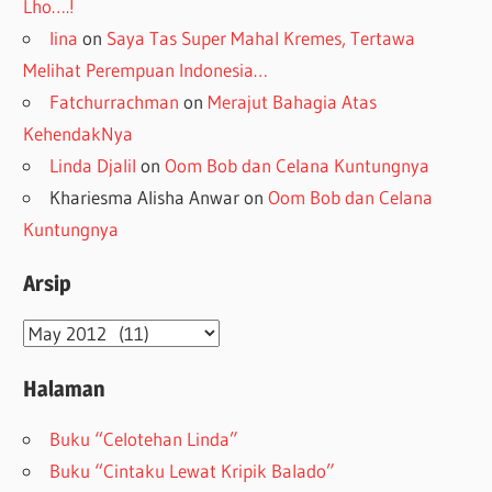
Lho….!
lina
on
Saya Tas Super Mahal Kremes, Tertawa
Melihat Perempuan Indonesia…
Fatchurrachman
on
Merajut Bahagia Atas
KehendakNya
Linda Djalil
on
Oom Bob dan Celana Kuntungnya
Khariesma Alisha Anwar
on
Oom Bob dan Celana
Kuntungnya
Arsip
Arsip
Halaman
Buku “Celotehan Linda”
Buku “Cintaku Lewat Kripik Balado”