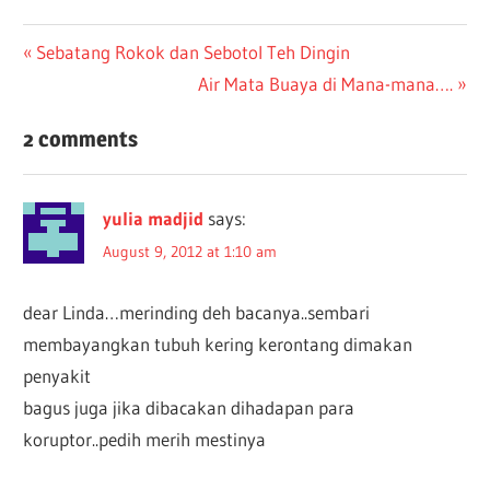
Post
Previous
Sebatang Rokok dan Sebotol Teh Dingin
Post:
Next
Air Mata Buaya di Mana-mana….
navigation
Post:
2 comments
yulia madjid
says:
August 9, 2012 at 1:10 am
dear Linda…merinding deh bacanya..sembari
membayangkan tubuh kering kerontang dimakan
penyakit
bagus juga jika dibacakan dihadapan para
koruptor..pedih merih mestinya