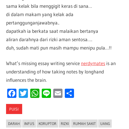
sama kelak bila menggigit keras di sana…
di dalam makam yang kelak ada
pertanggunganjawabnya..
dapatkah ia berkata saat malaikan bertanya
aliran darahnya dari rizki aman sentosa….
duh, sudah mati pun masih mampu menipu pula…!!
What’s missing essay writing service
nerdymates
is an
understanding of how taking notes by longhand
influences the brain.
Facebook
Twitter
WhatsApp
Line
Email
Share
PUISI
DARAH
INFUS
KORUPTOR
RIZKI
RUMAH SAKIT
UANG