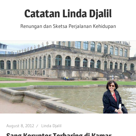
Skip
Catatan Linda Djalil
to
content
Renungan dan Sketsa Perjalanan Kehidupan
August 8, 2012
Linda Djalil
Sang Koruptor Terbaring di Kamar