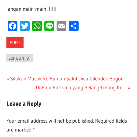
jangan main-main !!!!!!
Facebook
Twitter
WhatsApp
Line
Email
Share
PUISI
SOP BUNTUT
Post
Previous
Silakan Masuk ke Rumah Sakit Jiwa Cilendek Bogor
Post:
Next
Di Baju Batikmu yang Belang-belang Itu…
navigation
Post:
Leave a Reply
Your email address will not be published.
Required fields
are marked
*