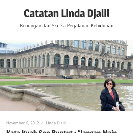
Skip
Catatan Linda Djalil
to
content
Renungan dan Sketsa Perjalanan Kehidupan
November 6, 2012
Linda Djalil
Kata Kuah Sop Buntut : “Jangan Main-