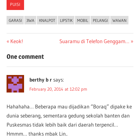
PUISI
GARASI
JIWA
KNALPOT
LIPSTIK
MOBIL
PELANGI
WAWAN
Post
Previous
Next
Keok!
Suaramu di Telefon Genggam…
Post:
Post:
navigation
One comment
berthy b r
says:
February 20, 2014 at 12:02 pm
Hahahaha… Beberapa mau dijadikan “Boraq” dipake ke
dunia seberang, sementara gedung sekolah banten dan
Puskesmas tidak lebih baik dari daerah terpencil…
Hmmm… thanks mbak Lin..