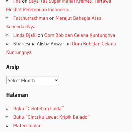
lina
on
Saya Tas Super Mahal Kremes, Tertawa
Melihat Perempuan Indonesia…
Fatchurrachman
on
Merajut Bahagia Atas
KehendakNya
Linda Djalil
on
Oom Bob dan Celana Kuntungnya
Khariesma Alisha Anwar
on
Oom Bob dan Celana
Kuntungnya
Arsip
Arsip
Halaman
Buku “Celotehan Linda”
Buku “Cintaku Lewat Kripik Balado”
Materi Jualan