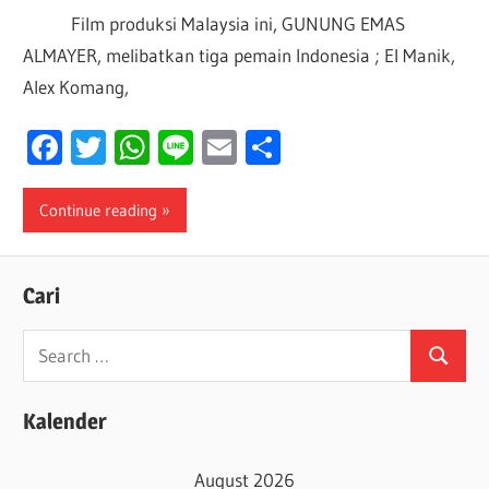
Film produksi Malaysia ini, GUNUNG EMAS
ALMAYER, melibatkan tiga pemain Indonesia ; El Manik,
Alex Komang,
Facebook
Twitter
WhatsApp
Line
Email
Share
Continue reading
Cari
Search
Search
for:
Kalender
August 2026