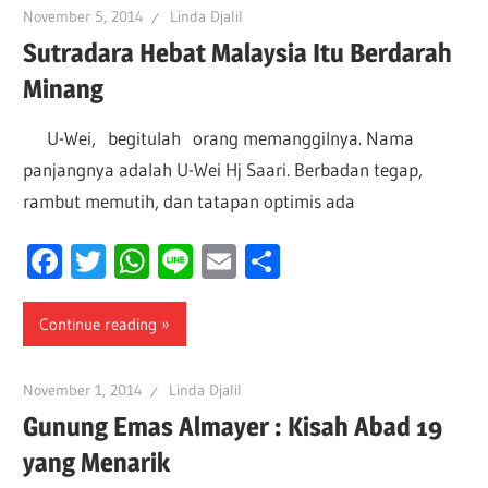
November 5, 2014
Linda Djalil
Sutradara Hebat Malaysia Itu Berdarah
Minang
U-Wei, begitulah orang memanggilnya. Nama
panjangnya adalah U-Wei Hj Saari. Berbadan tegap,
rambut memutih, dan tatapan optimis ada
Facebook
Twitter
WhatsApp
Line
Email
Share
Continue reading
November 1, 2014
Linda Djalil
Gunung Emas Almayer : Kisah Abad 19
yang Menarik