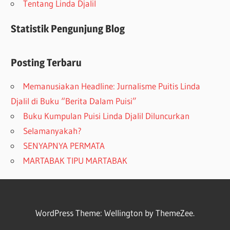
Tentang Linda Djalil
Statistik Pengunjung Blog
Posting Terbaru
Memanusiakan Headline: Jurnalisme Puitis Linda
Djalil di Buku “Berita Dalam Puisi”
Buku Kumpulan Puisi Linda Djalil Diluncurkan
Selamanyakah?
SENYAPNYA PERMATA
MARTABAK TIPU MARTABAK
WordPress Theme: Wellington by ThemeZee.