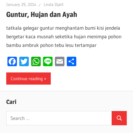
January 29, 2014
Linda Djalil
Guntur, Hujan dan Ayah
tatkala gelegar guntur menghantam bumi kisi jendela
bergetar kaca musnah seketika hujan menimpa pohon
bambu ambruk pohon tebu lesu tertampar
Facebook
Twitter
WhatsApp
Line
Email
Share
Continue reading
Cari
Search
Search
for: