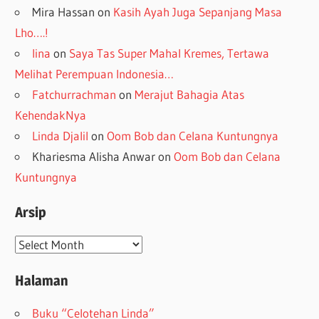
Mira Hassan
on
Kasih Ayah Juga Sepanjang Masa
Lho….!
lina
on
Saya Tas Super Mahal Kremes, Tertawa
Melihat Perempuan Indonesia…
Fatchurrachman
on
Merajut Bahagia Atas
KehendakNya
Linda Djalil
on
Oom Bob dan Celana Kuntungnya
Khariesma Alisha Anwar
on
Oom Bob dan Celana
Kuntungnya
Arsip
Arsip
Halaman
Buku “Celotehan Linda”