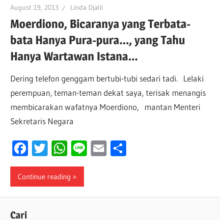
August 19, 2013
Linda Djalil
Moerdiono, Bicaranya yang Terbata-
bata Hanya Pura-pura…, yang Tahu
Hanya Wartawan Istana…
Dering telefon genggam bertubi-tubi sedari tadi. Lelaki
perempuan, teman-teman dekat saya, terisak menangis
membicarakan wafatnya Moerdiono, mantan Menteri
Sekretaris Negara
Facebook
Twitter
WhatsApp
Line
Email
Share
Continue reading
Cari