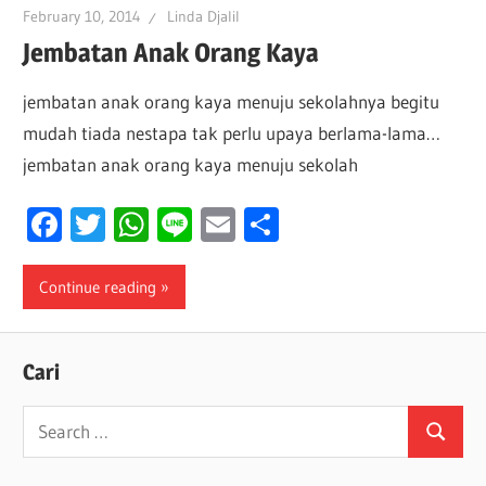
February 10, 2014
Linda Djalil
Jembatan Anak Orang Kaya
jembatan anak orang kaya menuju sekolahnya begitu
mudah tiada nestapa tak perlu upaya berlama-lama…
jembatan anak orang kaya menuju sekolah
Facebook
Twitter
WhatsApp
Line
Email
Share
Continue reading
Cari
Search
Search
for: