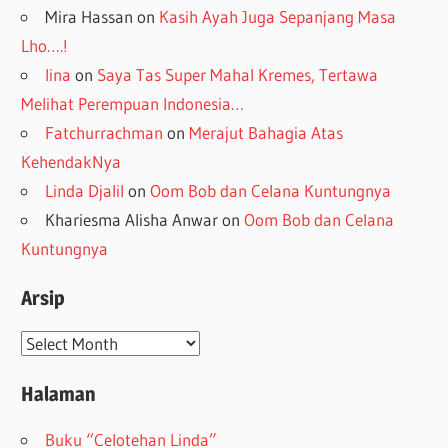
Mira Hassan
on
Kasih Ayah Juga Sepanjang Masa
Lho….!
lina
on
Saya Tas Super Mahal Kremes, Tertawa
Melihat Perempuan Indonesia…
Fatchurrachman
on
Merajut Bahagia Atas
KehendakNya
Linda Djalil
on
Oom Bob dan Celana Kuntungnya
Khariesma Alisha Anwar
on
Oom Bob dan Celana
Kuntungnya
Arsip
Arsip
Halaman
Buku “Celotehan Linda”